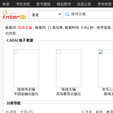
检索
书目浏览
新书通报
精品图书
信息公告
所有标签
检索词:
陈琦主编
, 检索到: 11 条结果, 检索时间: 0.662 秒 , 排序选项:
趋势图
CADAL电子资源
陈琦伟主编
陈琦主编
教育心
中国金融出版社
高等教育出版社
陈琦
分类导航
情况
H 语言、文字
(7)
G 文化、科学、教