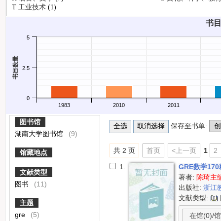
T 工业技术
(1)
书目
5
书目数量
2.5
0
1983
2010
2011
图书馆
保存至书单:
湖南大学图书馆
(9)
共 2 页
首页
<上一页
1
2
馆藏地点
1.
GRE数学17
文献类型
著者:
陈琦主
图书
(11)
出版社:
浙江
文献类型:
主题
gre
(5)
在馆(0)/馆