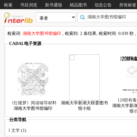
检索
书目浏览
新书通报
精品图书
信息公告
所有标签
检索词:
湖南大学图书馆编印
, 检索到: 2 条结果, 检索时间: 0.039 秒
CADAL电子资源
120部有
《红楼梦》阅读辅导材料
湖南大学新湖大联委图书
湖南大学新
湖南大学图书馆编印
馆小组
馆
分类导航
布情况
I 文学
(1)