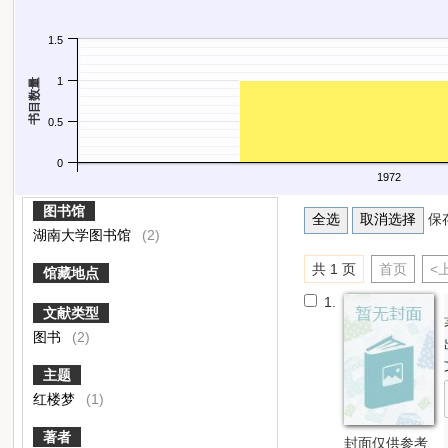
1.5
1
书目数量
0.5
0
1972
图书馆
保
湖南大学图书馆
(2)
共 1 页
首页
<
馆藏地点
1.
文献类型
图书
(2)
主题
红楼梦
(1)
著者
封面仅供参考