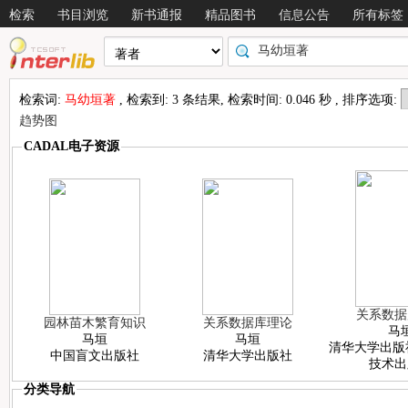
检索
书目浏览
新书通报
精品图书
信息公告
所有标签
检索词:
马幼垣著
, 检索到: 3 条结果, 检索时间: 0.046 秒 , 排序选项:
趋势图
CADAL电子资源
关系数据
园林苗木繁育知识
关系数据库理论
马
马垣
马垣
清华大学出版
中国盲文出版社
清华大学出版社
技术出
分类导航
情况