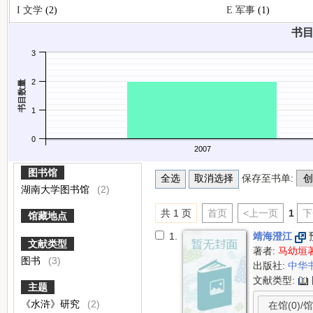
I 文学
(2)
E 军事
(1)
书目
3
2
书目数量
1
0
2007
图书馆
保存至书单:
湖南大学图书馆
(2)
共 1 页
首页
<上一页
1
下
馆藏地点
1.
靖海澄江
文献类型
著者:
马幼垣
图书
(3)
出版社:
中华
文献类型:
主题
《水浒》研究
(2)
在馆(0)/馆