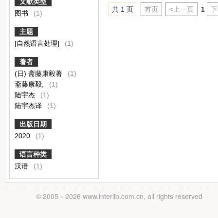
文献类型
共 1 页
首页
<上一页
1
下
图书
(1)
主题
[自然语言处理]
(1)
著者
(日) 斋藤康毅著
(1)
斋藤康毅,
(1)
陆宇杰
(1)
陆宇杰译
(1)
出版日期
2020
(1)
语言种类
汉语
(1)
© 2005－
2026 www.interlib.com.cn, all rights reserved