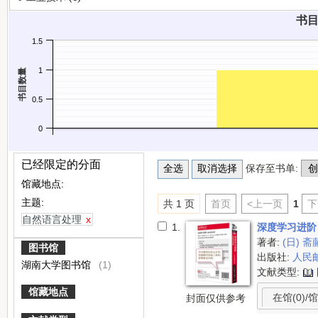
书目
1.5
1
书目数量
0.5
0
已经限定的分面
保存至书单:
馆藏地点:
主题:
共 1 页
首页
<上一页
1
下
自然语言处理
x
1.
深度学习进阶
著者:
(日) 
图书馆
出版社:
人民
湖南大学图书馆
(1)
文献类型:
馆藏地点
在馆(0)/馆
封面仅供参考