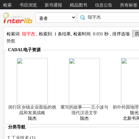
检索
书目浏览
新书通报
精品图书
信息公告
所有标签
检索词:
陆宇杰
, 检索到: 1 条结果, 检索时间: 0.031 秒 , 排序选项:
势图
CADAL电子资源
闵行区乡镇企业面临的挑
重写的故事——王小波与
初中外国地理
战和发展战略
现代汉语文学
陆光
陆杰
陆杰
北新书局
分类导航
情况
T 工业技术
(1)