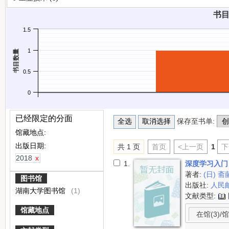
书目
1.5
1
书目数量
0.5
0
已经限定的分面
保存至书单:
馆藏地点:
出版日期:
共 1 页
首页
<上一页
1
下
2018
x
1.
深度学习入门
著者:
(日) 
图书馆
出版社:
人民
湖南大学图书馆
(1)
文献类型:
馆藏地点
在馆(3)/馆