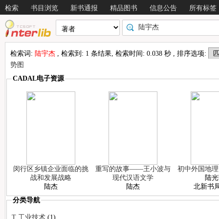
检索
书目浏览
新书通报
精品图书
信息公告
所有标签
检索词:
陆宇杰
, 检索到: 1 条结果, 检索时间: 0.038 秒 , 排序选项:
势图
CADAL电子资源
闵行区乡镇企业面临的挑
重写的故事——王小波与
初中外国地理
战和发展战略
现代汉语文学
陆光
陆杰
陆杰
北新书局
分类导航
情况
T 工业技术
(1)