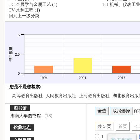
TG 金属学与金属工艺
(1)
TH 机械、仪表工
布情况
TV 水利工程
(1)
回到上一级分类
5
书目数量
2.5
0
1994
2001
2017
您是不是想检索:
高等教育出版社
人民教育出版社
上海教育出版社
湖北教育出版
图书馆
保
湖南大学图书馆
(13)
共 3 页
首页
<
馆藏地点
1.
文献类型