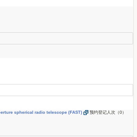
 spherical radio telescope (FAST)
预约登记人次（0）