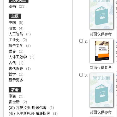
图书
(23)
主题
中国
(5)
研究
(4)
封面仅供参考
人工智能
(3)
工业史
(2)
2.
报告文学
(2)
世界
(1)
人体工效学
(1)
古代
(1)
封面仅供参考
古代陶瓷
(1)
哲学
(1)
3.
显示更多..
著者
廖璐
(2)
霍金斯
(2)
(加) 瓦茨拉夫·斯米尔著
(1)
封面仅供参考
(美) 克里斯托弗·威廉斯著
(1)