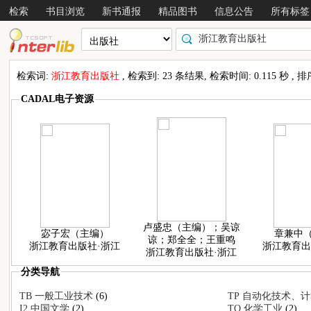
检索
书目浏览
新书通报
精品图书
信息公告
所有标签
检索词:
浙江教育出版社
, 检索到: 23 条结果, 检索时间: 0.115 秒 ,
CADAL电子资源
卢盛忠（主编）；吴谅
宓子宏（主编）
章兼中
谅；郑全全；王重鸣
浙江教育出版社·浙江
浙江教育出
浙江教育出版社·浙江
分类导航
TB 一般工业技术
(6)
TP 自动化技术、
I2 中国文学
(2)
TQ 化学工业
(2)