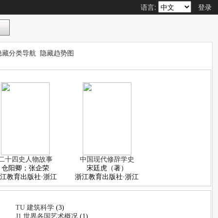
语言:
登录
隐藏分类导航
隐藏趋势图
二十四史人物故事
中国现代修辞学史
仓阳卿；张企荣
宋廷虎（著）
江教育出版社·浙江
浙江教育出版社·浙江
TU 建筑科学
(3)
J1 世界各国艺术概况
(1)