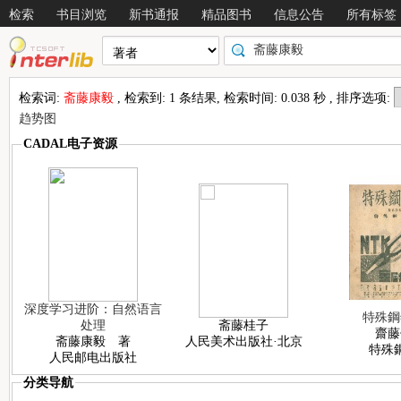
检索
书目浏览
新书通报
精品图书
信息公告
所有标签
检索词:
斋藤康毅
, 检索到: 1 条结果, 检索时间: 0.038 秒 , 排序选项:
趋势图
CADAL电子资源
深度学习进阶：自然语言
特殊鋼
处理
斋藤桂子
齋藤
斋藤康毅 著
人民美术出版社·北京
特殊
人民邮电出版社
分类导航
情况