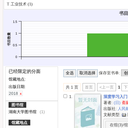
T 工业技术
(1)
书目
1.5
1
书目数量
0.5
0
已经限定的分面
保存至书单:
馆藏地点:
出版日期:
共 1 页
首页
<上一页
1
下
2018
x
1.
深度学习入门
著者:
(日)
斋
图书馆
出版社:
人民
湖南大学图书馆
(1)
文献类型:
馆藏地点
在馆(3)/馆